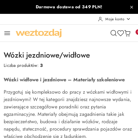
Przejdź do treści głównej
Przejdź do wyszukiwarki
Przejdź do moje konto
Przejdź do menu głównego
Przejdź do stopki
Darmowa dostawa od 349 PLN!
Moje konto
Wózki jezdniowe/widłowe
Liczba produktów:
3
Wózki widłowe i jezdniowe – Materiały szkoleniowe
Przygotuj się kompleksowo do pracy z wózkami widłowymi i
jezdniowymi! W tej kategorii znajdziesz najnowsze wydania,
zawierające szczegółowe poradniki oraz pytania
egzaminacyjne. Materiały obejmują zagadnienia takie jak
bezpieczeństwo, budowa i działanie wózków, rodzaje
napędu, stateczność, procedury sprawdzania pojazdów oraz
właściwe obchodzenie się z ładunkiem.