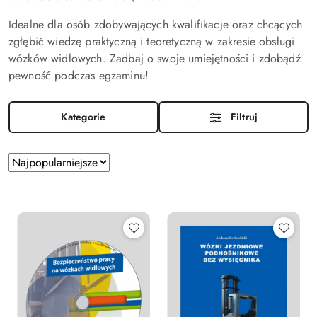
Idealne dla osób zdobywających kwalifikacje oraz chcących
zgłębić wiedzę praktyczną i teoretyczną w zakresie obsługi
wózków widłowych. Zadbaj o swoje umiejętności i zdobądź
pewność podczas egzaminu!
Kategorie
Filtruj
Zastosowano
Sortuj
według
sortowanie:
Najpopularniejsze.