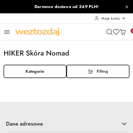
Przejdź do treści głównej
Przejdź do wyszukiwarki
Przejdź do moje konto
Przejdź do menu głównego
Przejdź do stopki
Darmowa dostawa od 349 PLN!
Moje konto
HIKER Skóra Nomad
Kategorie
Filtruj
Dane adresowe