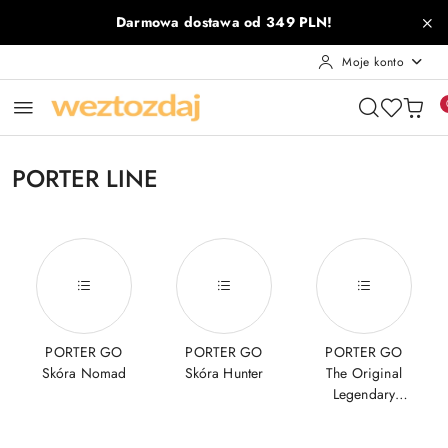
Przejdź do treści głównej
Przejdź do wyszukiwarki
Przejdź do moje konto
Przejdź do menu głównego
Przejdź do stopki
Darmowa dostawa od 349 PLN!
Moje konto
PORTER LINE
PORTER GO
PORTER GO
PORTER GO
Skóra Nomad
Skóra Hunter
The Original
Legendary
Vintage Saddle
Leather