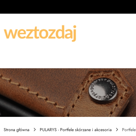
Przejdź do treści głównej
Przejdź do wyszukiwarki
Przejdź do moje konto
Przejdź do menu głównego
Przejdź do stopki
Strona główna
PULARYS - Portfele skórzane i akcesoria
Portfele