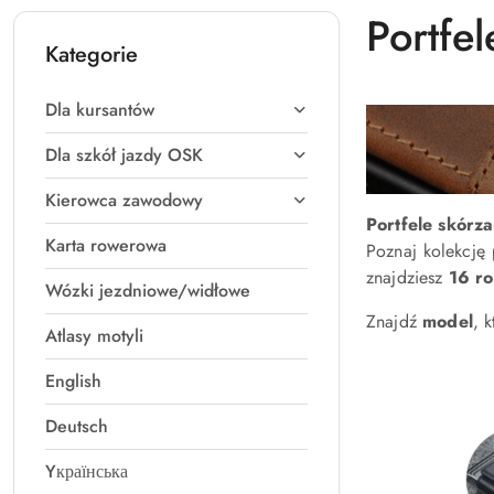
Portfel
Kategorie
Dla kursantów
Dla szkół jazdy OSK
Kierowca zawodowy
Portfele skórza
Karta rowerowa
Poznaj kolekcję 
znajdziesz
16 ro
Wózki jezdniowe/widłowe
Znajdź
model
, 
Atlasy motyli
English
Deutsch
Yкраїнська