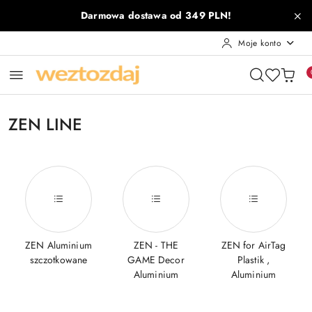
Przejdź do treści głównej
Przejdź do wyszukiwarki
Przejdź do moje konto
Przejdź do menu głównego
Przejdź do stopki
Darmowa dostawa od 349 PLN!
Moje konto
ZEN LINE
ZEN Aluminium
ZEN - THE
ZEN for AirTag
szczotkowane
GAME Decor
Plastik ,
Aluminium
Aluminium