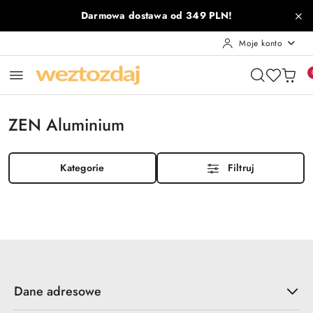
Przejdź do treści głównej
Przejdź do wyszukiwarki
Przejdź do moje konto
Przejdź do menu głównego
Przejdź do stopki
Darmowa dostawa od 349 PLN!
Moje konto
ZEN Aluminium
Kategorie
Filtruj
Dane adresowe