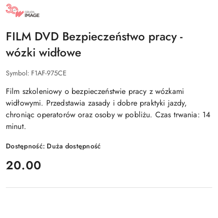
NAZWA
PRODUCENTA:
GRUPA
IMAGE
FILM DVD Bezpieczeństwo pracy -
wózki widłowe
Symbol:
F1AF-975CE
Film szkoleniowy o bezpieczeństwie pracy z wózkami
widłowymi. Przedstawia zasady i dobre praktyki jazdy,
chroniąc operatorów oraz osoby w pobliżu. Czas trwania: 14
minut.
Dostępność:
Duża dostępność
cena:
20.00