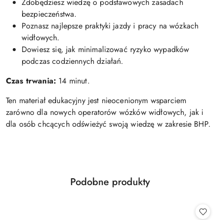
Zdobędziesz wiedzę o podstawowych zasadach
bezpieczeństwa.
Poznasz najlepsze praktyki jazdy i pracy na wózkach
widłowych.
Dowiesz się, jak minimalizować ryzyko wypadków
podczas codziennych działań.
Czas trwania:
14 minut.
Ten materiał edukacyjny jest nieocenionym wsparciem
zarówno dla nowych operatorów wózków widłowych, jak i
dla osób chcących odświeżyć swoją wiedzę w zakresie BHP.
Produkty
Podobne produkty
Pomiń karuzelę produktów
o
statusie: