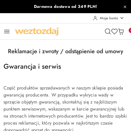
Przejdź do treści głównej
Przejdź do wyszukiwarki
Przejdź do moje konto
Przejdź do menu głównego
Przejdź do stopki
Darmowa dostawa od 349 PLN!
Moje konto
Reklamacje i zwroty / odstąpienie od umowy
Gwarancja i serwis
Część produktów sprzedawanych w naszym sklepie posiada
gwarancję producenta. W przypadku wykrycia wady w
sprzęcie objętym gwarancją, skontaktuj się z najbliższym
punktem serwisowym, wskazanym w karcie gwarancyjnej lub
na stronach internetowych producentów. Jest to bardzo szybki
proces reklamacji, który pozwala w najkrótszym czasie
doprowadzić sprzęt do sprawności.