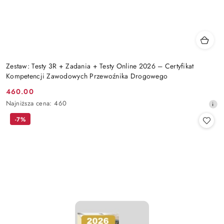
Zestaw: Testy 3R + Zadania + Testy Online 2026 – Certyfikat
Kompetencji Zawodowych Przewoźnika Drogowego
460.00
Cena
Najniższa
Najniższa cena:
460
promocyjna:
cena
-7%
z
30
dni
przed
obniżką