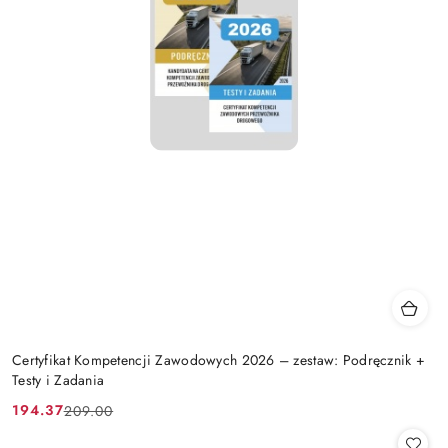
Certyfikat Kompetencji Zawodowych 2026 – zestaw: Podręcznik +
Testy i Zadania
194.37
209.00
Cena
Cena
promocyjna:
przed