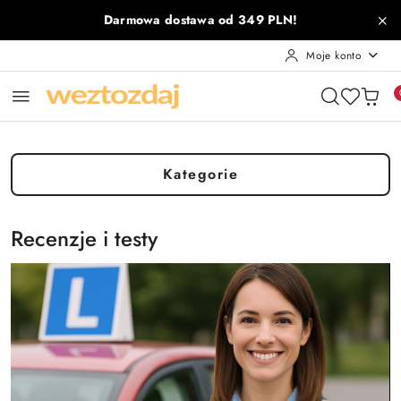
Przejdź do treści głównej
Przejdź do wyszukiwarki
Przejdź do moje konto
Przejdź do menu głównego
Przejdź do stopki
Darmowa dostawa od 349 PLN!
Moje konto
Kategorie
Recenzje i testy