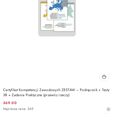
Certyfikat Kompetencji Zawodowych ZESTAW – Podręcznik + Testy
3R + Zadania Praktyczne (przewóz rzeczy)
369.00
Cena
Najniższa
Najniższa cena:
369
promocyjna:
cena