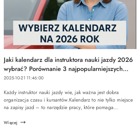
Tytuł
Jaki kalendarz dla instruktora nauki jazdy 2026
artykułu:
wybrać? Porównanie 3 najpopularniejszych
kalendarzy OSK
Data
2025-10-21 11:46:00
dodania:
Treść
Każdy instruktor nauki jazdy wie, jak ważna jest dobra
artykułu:
organizacja czasu i kursantów.Kalendarz to nie tylko miejsce
na zapisy jazd – to narzędzie pracy, które pomaga
prowadzić dokumentację, rozliczać kursantów i planować
cały ro...
Więcej