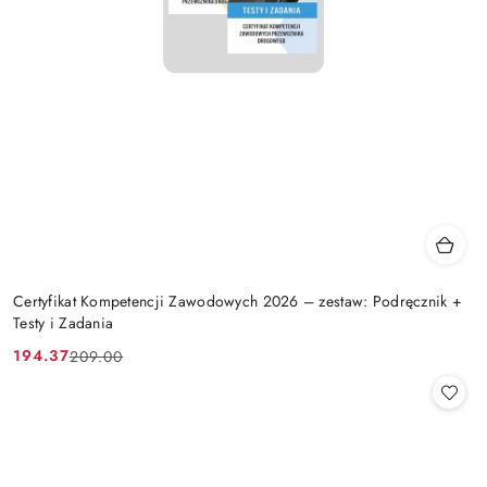
Certyfikat Kompetencji Zawodowych 2026 – zestaw: Podręcznik +
Testy i Zadania
194.37
209.00
Cena
Cena
promocyjna:
przed
promocją: