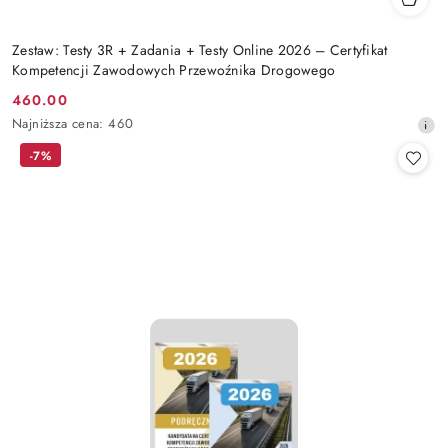
Zestaw: Testy 3R + Zadania + Testy Online 2026 – Certyfikat
Kompetencji Zawodowych Przewoźnika Drogowego
460.00
Cena
Najniższa
Najniższa cena:
460
promocyjna:
cena
-7%
z
30
dni
przed
obniżką