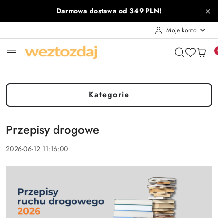
Przejdź do treści głównej
Przejdź do wyszukiwarki
Przejdź do moje konto
Przejdź do menu głównego
Przejdź do stopki
Darmowa dostawa od 349 PLN!
Moje konto
Kategorie
Przepisy drogowe
2026-06-12 11:16:00