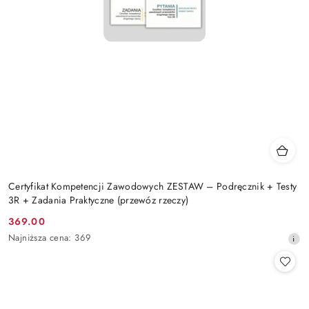
Certyfikat Kompetencji Zawodowych ZESTAW – Podręcznik + Testy
3R + Zadania Praktyczne (przewóz rzeczy)
369.00
Cena
Najniższa
Najniższa cena:
369
promocyjna:
cena
z
30
dni
przed