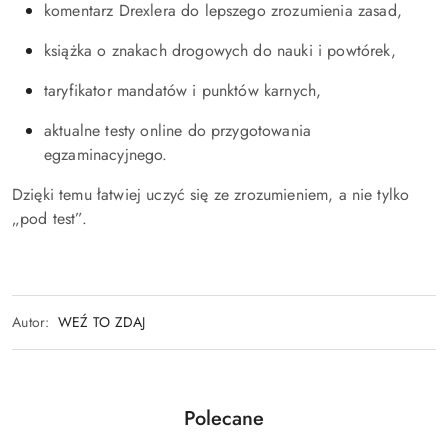
komentarz Drexlera do lepszego zrozumienia zasad,
książka o znakach drogowych do nauki i powtórek,
taryfikator mandatów i punktów karnych,
aktualne testy online do przygotowania
egzaminacyjnego.
Dzięki temu łatwiej uczyć się ze zrozumieniem, a nie tylko
„pod test”.
Autor:
WEŹ TO ZDAJ
Produkty
Polecane
Pomiń karuzelę produktów
o