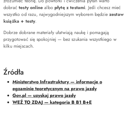
zrozumieć teorię. Do powtórki i ćwiczenia pytań warto
dobrać
testy online
albo
płytę z testami
. Jeśli chcesz mieć
wszystko od razu, najwygodniejszym wyborem będzie
zestaw
książka + testy
.
Dobrze dobrane materiały ułatwiają naukę i pomagają
przygotować się spokojniej — bez szukania wszystkiego w
kilku miejscach.
Źródła
Ministerstwo Infrastruktury — informacje o
egzaminie teoretycznym na prawo jazdy
Gov.pl — uzyskaj prawo jazdy
WEŹ TO ZDAJ — kategoria B B1 B+E