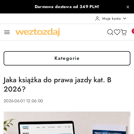
Przejdź do treści głównej
Przejdź do wyszukiwarki
Przejdź do moje konto
Przejdź do menu głównego
Przejdź do stopki
Darmowa dostawa od 349 PLN!
Moje konto
Kategorie
Jaka książka do prawa jazdy kat. B
2026?
2026-06-01 12:06:00