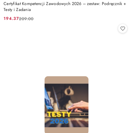
Certyfikat Kompetencji Zawodowych 2026 – zestaw: Podręcznik +
Testy i Zadania
194.37
209.00
Cena
Cena
promocyjna:
przed
promocją: