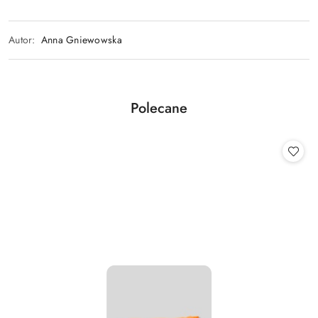
Autor:
Anna Gniewowska
Produkty
Polecane
Pomiń karuzelę produktów
o
statusie: