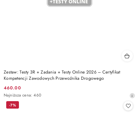
Zestaw: Testy 3R + Zadania + Testy Online 2026 – Certyfikat
Kompetencji Zawodowych Przewoźnika Drogowego
460.00
Cena
Najniższa
Najniższa cena:
460
promocyjna:
cena
-7%
z
30
dni
przed
obniżką