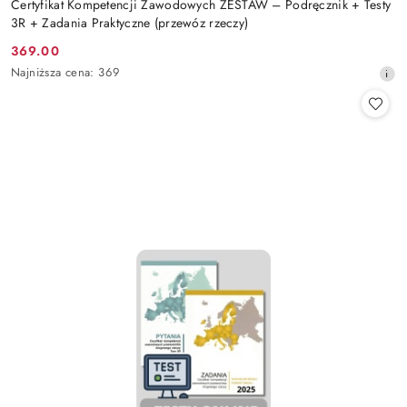
Certyfikat Kompetencji Zawodowych ZESTAW – Podręcznik + Testy
3R + Zadania Praktyczne (przewóz rzeczy)
369.00
Cena
Najniższa
Najniższa cena:
369
promocyjna:
cena
z
30
dni
przed
obniżką