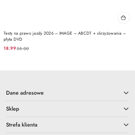
Testy na prawo jazdy 2026 – IMAGE – ABCDT + skrzyżowania –
płyta DVD
18.99
35.00
Cena
Cena
promocyjna:
przed
promocją:
Dane adresowe
Sklep
Strefa klienta