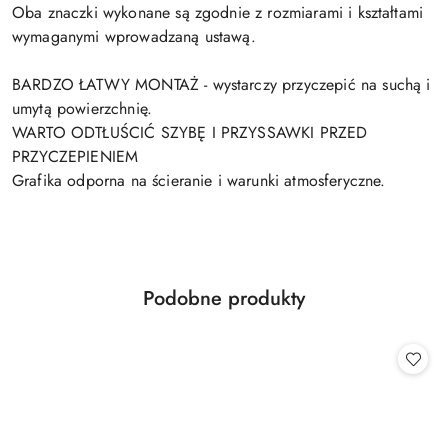
Oba znaczki wykonane są zgodnie z rozmiarami i kształtami
wymaganymi wprowadzaną ustawą.
BARDZO ŁATWY MONTAŻ - wystarczy przyczepić na suchą i
umytą powierzchnię.
WARTO ODTŁUŚCIĆ SZYBĘ I PRZYSSAWKI PRZED
PRZYCZEPIENIEM
Grafika odporna na ścieranie i warunki atmosferyczne.
Produkty
Podobne produkty
Pomiń karuzelę produktów
o
statusie: