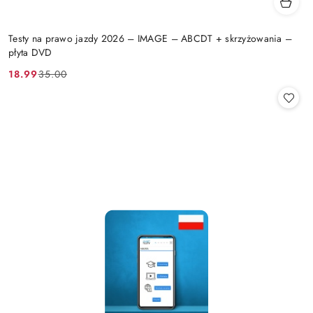
Testy na prawo jazdy 2026 – IMAGE – ABCDT + skrzyżowania –
płyta DVD
18.99
35.00
Cena
Cena
promocyjna:
przed
promocją: