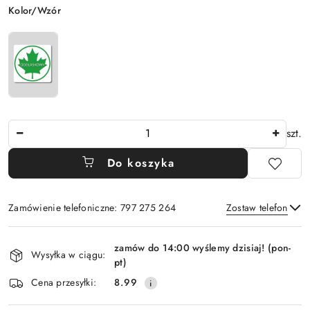
Wariant
Kolor/Wzór
Ilość
szt.
Do koszyka
Zamówienie telefoniczne: 797 275 264
Zostaw telefon
Dostępność
zamów do 14:00 wyślemy dzisiaj! (pon-
i
Wysyłka w ciągu:
pt)
Wyślij
dostawa
Cena przesyłki:
8.99