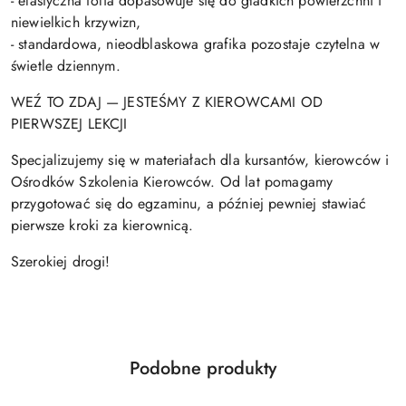
- elastyczna folia dopasowuje się do gładkich powierzchni i
niewielkich krzywizn,
- standardowa, nieodblaskowa grafika pozostaje czytelna w
świetle dziennym.
WEŹ TO ZDAJ — JESTEŚMY Z KIEROWCAMI OD
PIERWSZEJ LEKCJI
Specjalizujemy się w materiałach dla kursantów, kierowców i
Ośrodków Szkolenia Kierowców. Od lat pomagamy
przygotować się do egzaminu, a później pewniej stawiać
pierwsze kroki za kierownicą.
Szerokiej drogi!
Produkty
Podobne produkty
Pomiń karuzelę produktów
o