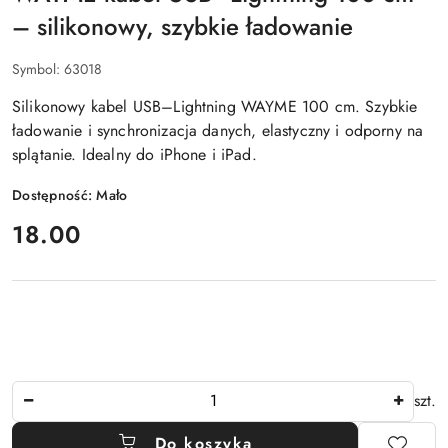
Z
– silikonowy, szybkie ładowanie
O.O.
Symbol:
63018
Silikonowy kabel USB–Lightning WAYME 100 cm. Szybkie
ładowanie i synchronizacja danych, elastyczny i odporny na
splątanie. Idealny do iPhone i iPad.
Dostępność:
Mało
cena:
18.00
Ilość
szt.
Do koszyka