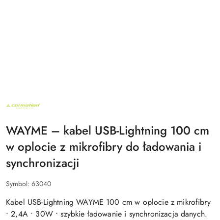
NAZWA
PRODUCENTA:
CARMOTION
POLSKA
WAYME – kabel USB-Lightning 100 cm
SP.
Z
w oplocie z mikrofibry do ładowania i
O.O.
synchronizacji
Symbol:
63040
Kabel USB-Lightning WAYME 100 cm w oplocie z mikrofibry
• 2,4A • 30W • szybkie ładowanie i synchronizacja danych.