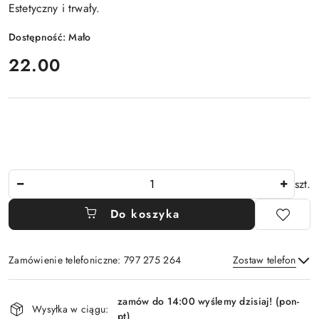
Estetyczny i trwały.
Dostępność:
Mało
cena:
22.00
Ilość
szt.
Do koszyka
Zamówienie telefoniczne: 797 275 264
Zostaw telefon
Dostępność
zamów do 14:00 wyślemy dzisiaj! (pon-
i
Wysyłka w ciągu:
pt)