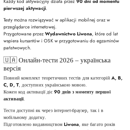
Każdy kod aktywacyjny działa przez
90 dni od momentu
pierwszej aktywacji
.
Testy można rozwiązywać w aplikacji mobilnej oraz w
przeglądarce internetowej.
Przygotowane przez
Wydawnictwo Liwona
, które od lat
wspiera kursantów i OSK w przygotowaniu do egzaminów
państwowych.
🇺🇦 Онлайн-тести 2026 – українська
версія
Повний комплект теоретичних тестів для категорій
A, B,
C, D, T
, доступних українською мовою.
Кожен код активації діє
90 днів з моменту першої
активації
.
Тести доступні як через інтернет-браузер, так і в
мобільному додатку.
Підготовлено видавництвом
Liwona
, яке багато років