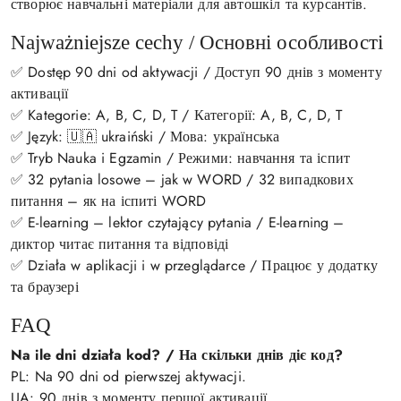
створює навчальні матеріали для автошкіл та курсантів.
Najważniejsze cechy / Основні особливості
✅ Dostęp 90 dni od aktywacji / Доступ 90 днів з моменту
активації
✅ Kategorie: A, B, C, D, T / Категорії: A, B, C, D, T
✅ Język: 🇺🇦 ukraiński / Мова: українська
✅ Tryb Nauka i Egzamin / Режими: навчання та іспит
✅ 32 pytania losowe – jak w WORD / 32 випадкових
питання – як на іспиті WORD
✅ E-learning – lektor czytający pytania / E-learning –
диктор читає питання та відповіді
✅ Działa w aplikacji i w przeglądarce / Працює у додатку
та браузері
FAQ
Na ile dni działa kod? / На скільки днів діє код?
PL: Na 90 dni od pierwszej aktywacji.
UA: 90 днів з моменту першої активації.