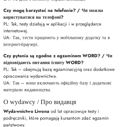
Czy mogę korzystać na telefonie? / Чи можна
користуватися на телефоні?
PL: Tak, testy działają w aplikacji i w przeglądarce
internetowej.
UA: Так, тести працюють у мобільному додатку та в
інтернет-браузері.
Czy pytania są zgodne z egzaminem WORD? / Чи
відповідають питання іспиту WORD?
PL: Tak – obejmują bazę egzaminacyjną oraz dodatkowe
opracowania wydawnictwa.
UA: Так – вони включають офіційну базу і додаткові
матеріали видавництва.
O wydawcy / Про видавця
Wydawnictwo Liwona
od lat opracowuje testy i
podręczniki, które pomagają kursantom zdać egzamin
państwowy.