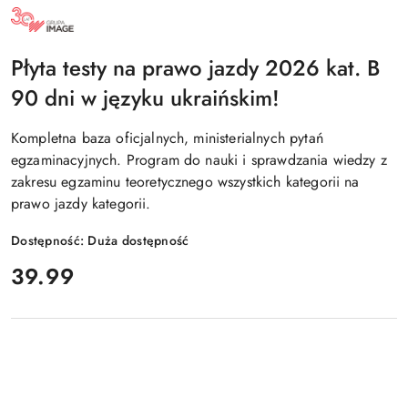
NAZWA
PRODUCENTA:
GRUPA
IMAGE
Płyta testy na prawo jazdy 2026 kat. B
90 dni w języku ukraińskim!
Kompletna baza oficjalnych, ministerialnych pytań
egzaminacyjnych. Program do nauki i sprawdzania wiedzy z
zakresu egzaminu teoretycznego wszystkich kategorii na
prawo jazdy kategorii.
Dostępność:
Duża dostępność
cena:
39.99