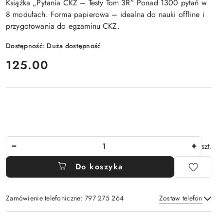
Książka „Pytania CKZ – Testy Tom 3R” Ponad 1300 pytań w
8 modułach. Forma papierowa – idealna do nauki offline i
przygotowania do egzaminu CKZ.
Dostępność:
Duża dostępność
cena:
125.00
Ilość
szt.
Do koszyka
Zamówienie telefoniczne: 797 275 264
Zostaw telefon
Dostępność