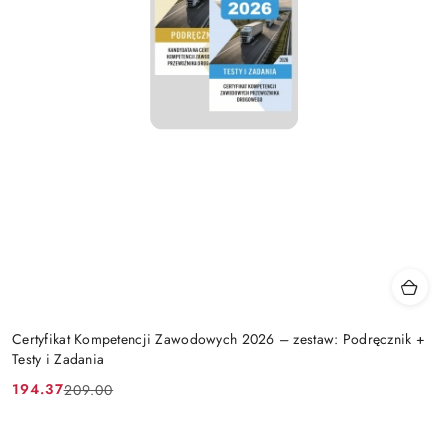
Certyfikat Kompetencji Zawodowych 2026 – zestaw: Podręcznik +
Testy i Zadania
194.37
209.00
Cena
Cena
promocyjna:
przed
promocją: