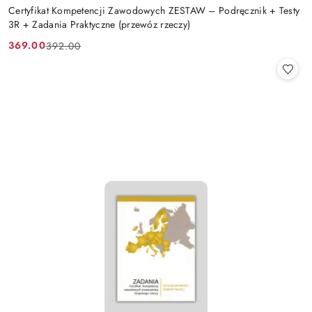
Certyfikat Kompetencji Zawodowych ZESTAW – Podręcznik + Testy
3R + Zadania Praktyczne (przewóz rzeczy)
369.00
392.00
Cena
Cena
promocyjna:
przed
promocją: