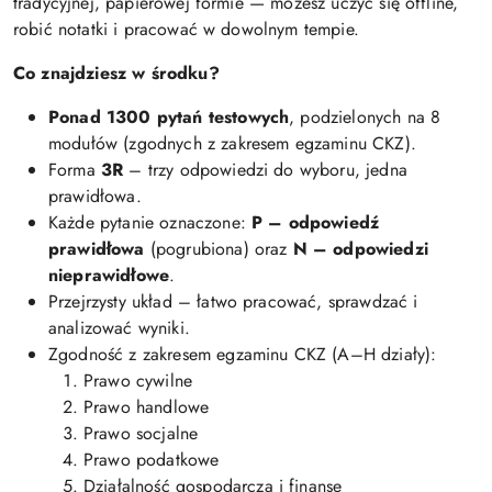
tradycyjnej, papierowej formie — możesz uczyć się offline,
robić notatki i pracować w dowolnym tempie.
Co znajdziesz w środku?
Ponad 1300 pytań testowych
, podzielonych na 8
modułów (zgodnych z zakresem egzaminu CKZ).
Forma
3R
– trzy odpowiedzi do wyboru, jedna
prawidłowa.
Każde pytanie oznaczone:
P – odpowiedź
prawidłowa
(pogrubiona) oraz
N – odpowiedzi
nieprawidłowe
.
Przejrzysty układ – łatwo pracować, sprawdzać i
analizować wyniki.
Zgodność z zakresem egzaminu CKZ (A–H działy):
Prawo cywilne
Prawo handlowe
Prawo socjalne
Prawo podatkowe
Działalność gospodarcza i finanse