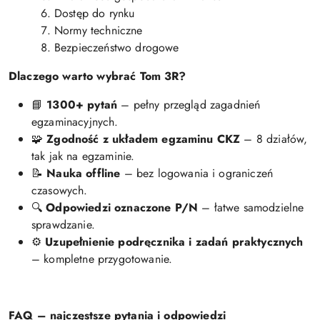
Dostęp do rynku
Normy techniczne
Bezpieczeństwo drogowe
Dlaczego warto wybrać Tom 3R?
📘
1300+ pytań
– pełny przegląd zagadnień
egzaminacyjnych.
🧩
Zgodność z układem egzaminu CKZ
– 8 działów,
tak jak na egzaminie.
📝
Nauka offline
– bez logowania i ograniczeń
czasowych.
🔍
Odpowiedzi oznaczone P/N
– łatwe samodzielne
sprawdzanie.
⚙️
Uzupełnienie podręcznika i zadań praktycznych
– kompletne przygotowanie.
FAQ – najczęstsze pytania i odpowiedzi