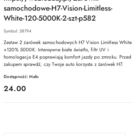
Z
samochodowe-H7-Vision-Limitless-
O.O.
White-120-5000K-2-szt-p582
Symbol:
58794
Zestaw 2 żarówek samochodowych H7 Vision Limitless White
+120% 5000K. Intensywne białe światło, filtr UV i
homologacja E4 poprawiają komfort jazdy po zmroku. Przed
zakupem sprawdź, czy Twoje auto korzysta z żarówek H7.
Dostępność:
Mało
cena:
24.00