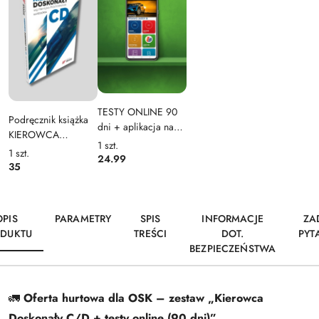
TESTY ONLINE 90
Podręcznik książka
dni + aplikacja na
KIEROWCA
telefon - kod
1
szt.
DOSKONAŁY
1
szt.
dostępu- kategoria
24.99
Kategoria C / D (
35
ABCDT 2026
wg H.
Próchniewicza )
Image
OPIS
PARAMETRY
SPIS
INFORMACJE
ZA
DUKTU
TREŚCI
DOT.
PYT
BEZPIECZEŃSTWA
🚛
Oferta hurtowa dla OSK – zestaw „Kierowca
Doskonały C/D + testy online (90 dni)”