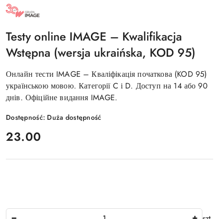
NAZWA
PRODUCENTA:
GRUPA
IMAGE
Testy online IMAGE – Kwalifikacja
Wstępna (wersja ukraińska, KOD 95)
Онлайн тести IMAGE – Кваліфікація початкова (KOD 95)
українською мовою. Категорії C і D. Доступ на 14 або 90
днів. Офіційне видання IMAGE.
Dostępność:
Duża dostępność
cena:
23.00
Ilość
szt.