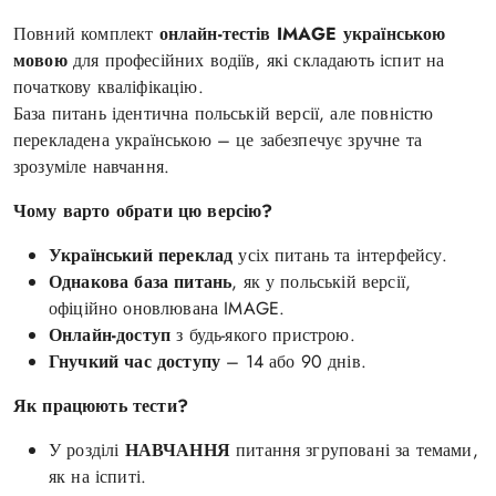
Повний комплект
онлайн-тестів IMAGE українською
мовою
для професійних водіїв, які складають іспит на
початкову кваліфікацію.
База питань ідентична польській версії, але повністю
перекладена українською – це забезпечує зручне та
зрозуміле навчання.
Чому варто обрати цю версію?
Український переклад
усіх питань та інтерфейсу.
Однакова база питань
, як у польській версії,
офіційно оновлювана IMAGE.
Онлайн-доступ
з будь-якого пристрою.
Гнучкий час доступу
– 14 або 90 днів.
Як працюють тести?
У розділі
НАВЧАННЯ
питання згруповані за темами,
як на іспиті.