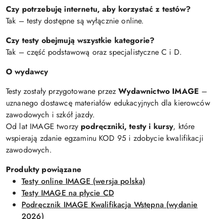
Czy potrzebuję internetu, aby korzystać z testów?
Tak – testy dostępne są wyłącznie online.
Czy testy obejmują wszystkie kategorie?
Tak – część podstawową oraz specjalistyczne C i D.
O wydawcy
Testy zostały przygotowane przez
Wydawnictwo IMAGE
–
uznanego dostawcę materiałów edukacyjnych dla kierowców
zawodowych i szkół jazdy.
Od lat IMAGE tworzy
podręczniki, testy i kursy
, które
wspierają zdanie egzaminu KOD 95 i zdobycie kwalifikacji
zawodowych.
Produkty powiązane
Testy online IMAGE (wersja polska)
Testy IMAGE na płycie CD
Podręcznik IMAGE Kwalifikacja Wstępna (wydanie
2026)