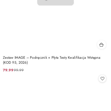
Zestaw IMAGE – Podręcznik + Płyta Testy Kwalifikacja Wstępna
(KOD 95, 2026)
79.99
99.99
Cena
Cena
promocyjna:
przed
promocją: