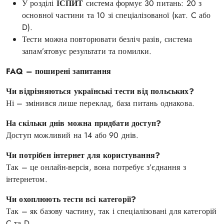
У розділі
ІСПИТ
система формує 30 питань: 20 з
основної частини та 10 зі спеціалізованої (кат. C або
D).
Тести можна повторювати безліч разів, система
запам’ятовує результати та помилки.
FAQ – поширені запитання
Чи відрізняються українські тести від польських?
Ні – змінився лише переклад, база питань однакова.
На скільки днів можна придбати доступ?
Доступ можливий на 14 або 90 днів.
Чи потрібен інтернет для користування?
Так – це онлайн-версія, вона потребує з’єднання з
інтернетом.
Чи охоплюють тести всі категорії?
Так – як базову частину, так і спеціалізовані для категорій
C та D.