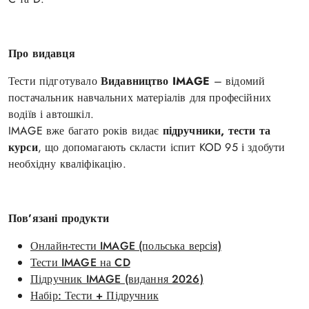
Про видавця
Тести підготувало
Видавництво IMAGE
– відомий
постачальник навчальних матеріалів для професійних
водіїв і автошкіл.
IMAGE вже багато років видає
підручники, тести та
курси
, що допомагають скласти іспит KOD 95 і здобути
необхідну кваліфікацію.
Пов’язані продукти
Онлайн-тести IMAGE (польська версія)
Тести IMAGE на CD
Підручник IMAGE (видання 2026)
Набір: Тести + Підручник