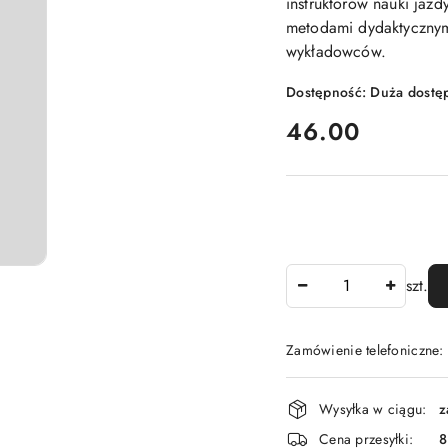
instruktorów nauki jaz
metodami dydaktycznymi,
wykładowców.
Dostępność:
Duża dostę
cena:
46.00
Ilość
szt.
Zamówienie telefoniczne:
Dostępność
Wysyłka w ciągu:
z
i
Cena przesyłki:
8