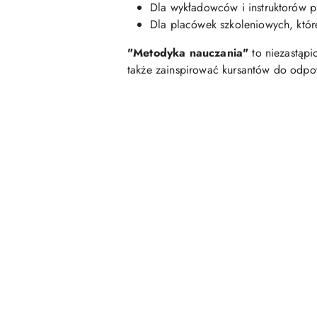
Dla wykładowców i instruktorów 
Dla placówek szkoleniowych, któ
"Metodyka nauczania"
to niezastąpi
także zainspirować kursantów do odpow
Pomiń karuzelę produktów