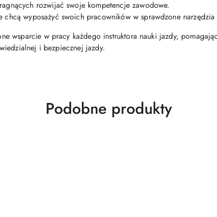
pragnących rozwijać swoje kompetencje zawodowe.
re chcą wyposażyć swoich pracowników w sprawdzone narzędzia 
one wsparcie w pracy każdego instruktora nauki jazdy, pomagając
iedzialnej i bezpiecznej jazdy.
Produkty
Podobne produkty
o
statusie: