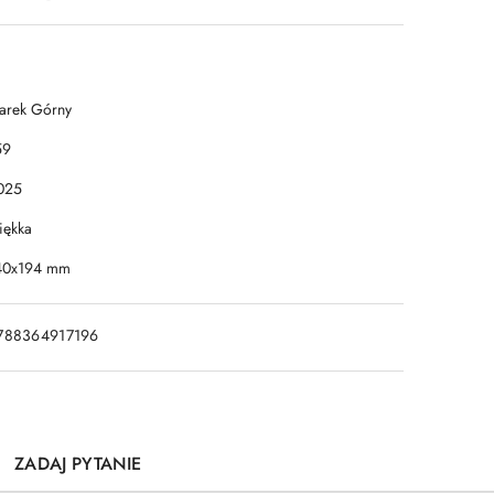
arek Górny
59
025
iękka
40x194 mm
788364917196
ZADAJ PYTANIE