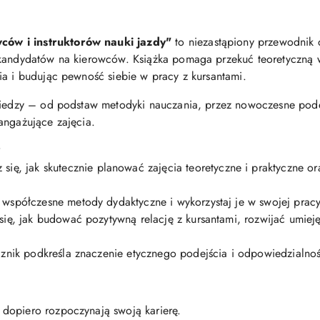
ów i instruktorów nauki jazdy"
to niezastąpiony przewodnik 
 kandydatów na kierowców. Książka pomaga przekuć teoretyczną w
ia i budując pewność siebie w pracy z kursantami.
 wiedzy – od podstaw metodyki nauczania, przez nowoczesne pode
angażujące zajęcia.
?
 się, jak skutecznie planować zajęcia teoretyczne i praktyczne o
 współczesne metody dydaktyczne i wykorzystaj je w swojej pracy
się, jak budować pozytywną relację z kursantami, rozwijać umieję
znik podkreśla znaczenie etycznego podejścia i odpowiedzialnośc
y dopiero rozpoczynają swoją karierę.