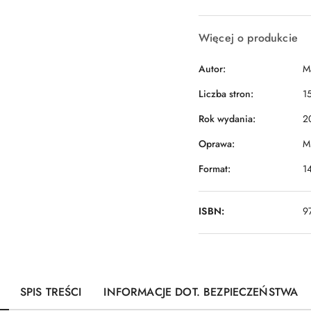
dostawa
Więcej o produkcie
Autor:
M
Liczba stron:
1
Rok wydania:
2
Oprawa:
M
Format:
1
ISBN:
9
SPIS TREŚCI
INFORMACJE DOT. BEZPIECZEŃSTWA