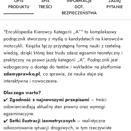
OPIS
SPIS
INFORMACJE
ZADAJ
PRODUKTU
TREŚCI
DOT.
PYTANIE
BEZPIECZEŃSTWA
"Encyklopedia Kierowcy Kategorii „A”" to kompleksowy
podręcznik stworzony z myślą o kandydatach na kierowców
motocykli. Książka łączy przystępną formę nauki z rzetelną
wiedzą, dzięki której bez trudu zdasz egzamin teoretyczny i
praktyczny na prawo jazdy kategorii „A”. Podręcznik jest
wzbogacony o dostęp do testów i wykładów na platformie
zdamyprawko.pl
, co sprawia, że nauka staje się
interaktywna i nowoczesna.
Dlaczego warto?
✔️
Zgodność z najnowszymi przepisami
– treści
odzwierciedlają aktualny stan prawny oraz wymogi
egzaminacyjne.
✔️
Setki ilustracji izometrycznych
– realistyczne
odwzorowanie sytuacji drogowych, w tym rzeczywiste