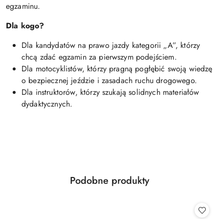
egzaminu.
Dla kogo?
Dla kandydatów na prawo jazdy kategorii „A”, którzy
chcą zdać egzamin za pierwszym podejściem.
Dla motocyklistów, którzy pragną pogłębić swoją wiedzę
o bezpiecznej jeździe i zasadach ruchu drogowego.
Dla instruktorów, którzy szukają solidnych materiałów
dydaktycznych.
Produkty
Podobne produkty
Pomiń karuzelę produktów
o
statusie: