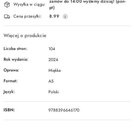
zamów do 14:00 wyślemy dzisiaj! (pon-
i
Wysyłka w ciągu:
pt)
Wyślij
dostawa
Cena przesyłki:
8.99
Więcej o produkcie
Liczba stron:
104
Rok wydania:
2024
Oprawa:
Miękka
Format:
A5
Język:
Polski
ISBN:
9788396646170