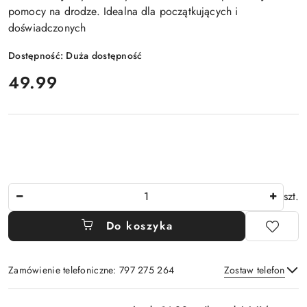
pomocy na drodze. Idealna dla początkujących i
doświadczonych
Dostępność:
Duża dostępność
cena:
49.99
Ilość
szt.
Do koszyka
Zamówienie telefoniczne: 797 275 264
Zostaw telefon
Dostępność